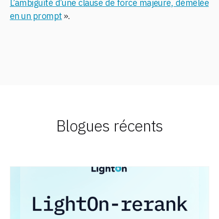
L’ambiguïté d’une clause de force majeure, démêlée
en un prompt
».
Blogues récents