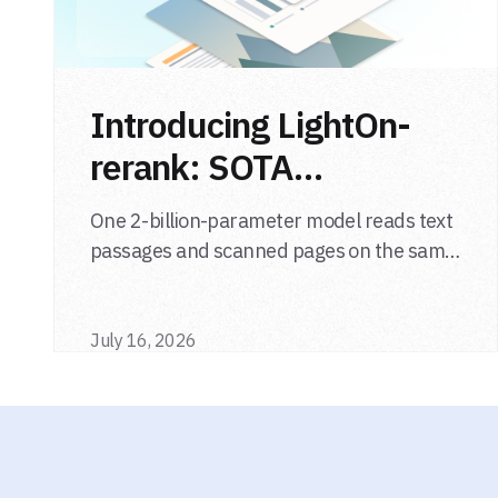
Introducing LightOn-
rerank: SOTA
multimodal LLM
One 2-billion-parameter model reads text
reranker
passages and scanned pages on the same
relevance scale, from a single adapter and
a single deployment.
July 16, 2026