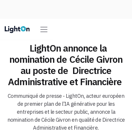
‬ ‭ LightOn annonce la
nomination de Cécile Givron
au poste de‬ ‭ Directrice
Administrative et Financière‬ ‭
‬Communiqué de presse - LightOn,‬‭ acteur‬‭ européen‬‭
de‬‭ premier‬‭ plan‬‭ de‬‭ l’IA‬‭ générative‬‭ pour‬‭ les‬‭
entreprises‬‭ et‬‭ le‬ secteur‬‭ public,‬‭ annonce‬‭ la‬‭
nomination‬‭ de‬‭ Cécile‬‭ Givron‬‭ en‬‭ qualité‬‭ de‬‭ Directrice‬
Administrative et Financière.‬