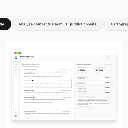
tie
Analyse contractuelle multi-juridictionnelle
Cartograp