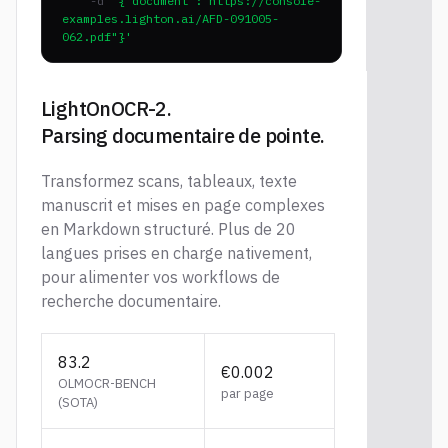
-d
'{"document":"https://console-
examples.lighton.ai/AFD-091005-
062.pdf"}'
LightOnOCR-2.
Parsing documentaire de pointe.
Transformez scans, tableaux, texte
manuscrit et mises en page complexes
en Markdown structuré. Plus de 20
langues prises en charge nativement,
pour alimenter vos workflows de
recherche documentaire.
83.2
€0.002
OLMOCR-BENCH
par page
(SOTA)