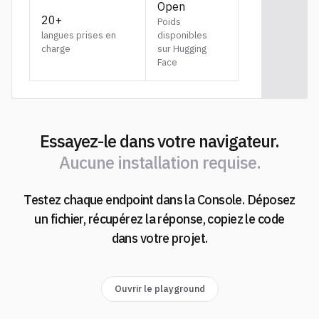
Open
20+
Poids
langues prises en
disponibles
charge
sur Hugging
Face
Essayez-le dans votre navigateur.
A
u
c
u
n
e
i
n
s
t
a
l
l
a
t
i
o
n
r
e
q
u
i
s
e
.
Testez chaque endpoint dans la Console. Déposez
A
u
c
u
n
e
i
n
s
t
a
l
l
a
t
i
o
n
r
e
q
u
i
s
e
.
un fichier, récupérez la réponse, copiez le code
dans votre projet.
Ouvrir le playground