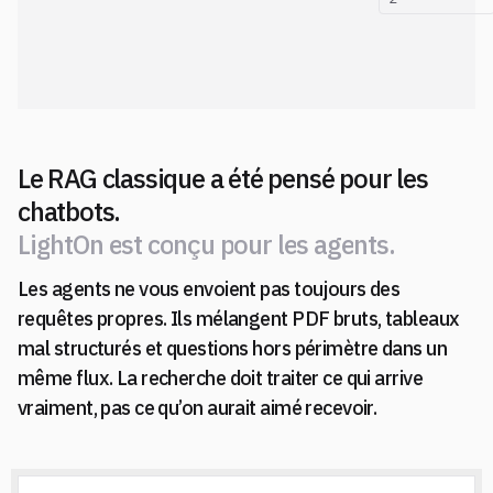
Le RAG classique a été pensé pour les
chatbots.
L
i
g
h
t
O
n
e
s
t
c
o
n
ç
u
p
o
u
r
l
e
s
a
g
e
n
t
s
.
Les agents ne vous envoient pas toujours des
L
i
g
h
t
O
n
e
s
t
c
o
n
ç
u
p
o
u
r
l
e
s
a
g
e
n
t
s
.
requêtes propres. Ils mélangent PDF bruts, tableaux
mal structurés et questions hors périmètre dans un
même flux. La recherche doit traiter ce qui arrive
vraiment, pas ce qu’on aurait aimé recevoir.