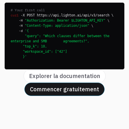
# Your first call
curl
-X POST https://api.lighton.ai/api/v3/search \
-H
\
"Authorization: Bearer $LIGHTON_API_KEY"
-H
\
"Content-Type: application/json"
-d
'{
"query": "Which clauses differ between the
enterprise and SMB agreements?",
"top_k": 10,
"workspace_id": ["42"]
}'
Explorer la documentation
Commencer gratuitement