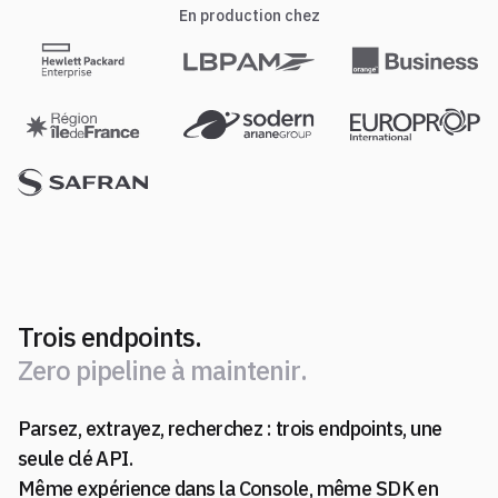
En production chez
Trois endpoints.
Z
e
r
o
p
i
p
e
l
i
n
e
à
m
a
i
n
t
e
n
i
r
.
Parsez, extrayez, recherchez : trois endpoints, une
Z
e
r
o
p
i
p
e
l
i
n
e
à
m
a
i
n
t
e
n
i
r
.
seule clé API.
Même expérience dans la Console, même SDK en