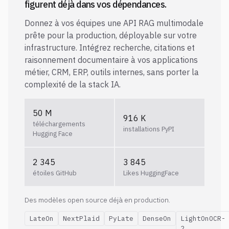
figurent déjà dans vos dépendances.
Donnez à vos équipes une API RAG multimodale
prête pour la production, déployable sur votre
infrastructure. Intégrez recherche, citations et
raisonnement documentaire à vos applications
métier, CRM, ERP, outils internes, sans porter la
complexité de la stack IA.
50 M
916 K
téléchargements
installations PyPI
Hugging Face
2 345
3 845
étoiles GitHub
Likes HuggingFace
Des modèles open source déjà en production.
LateOn
NextPlaid
PyLate
DenseOn
LightOnOCR-
2