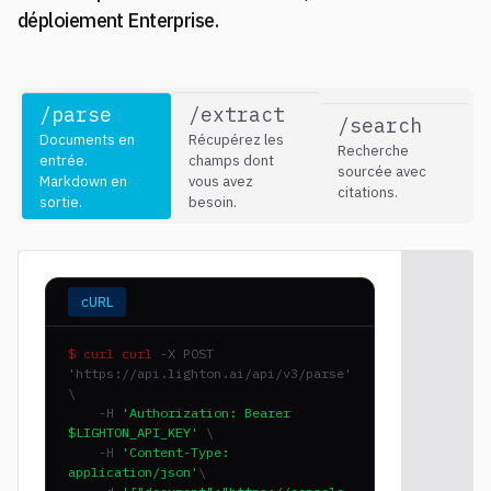
déploiement Enterprise.
/parse
/extract
/search
Documents en
Récupérez les
Recherche
entrée.
champs dont
sourcée avec
Markdown en
vous avez
citations.
sortie.
besoin.
cURL
$ curl
curl
-X POST
'https://api.lighton.ai/api/v3/parse'
\
-H
'Authorization: Bearer
$LIGHTON_API_KEY'
\
-H
'Content-Type:
application/json'
\